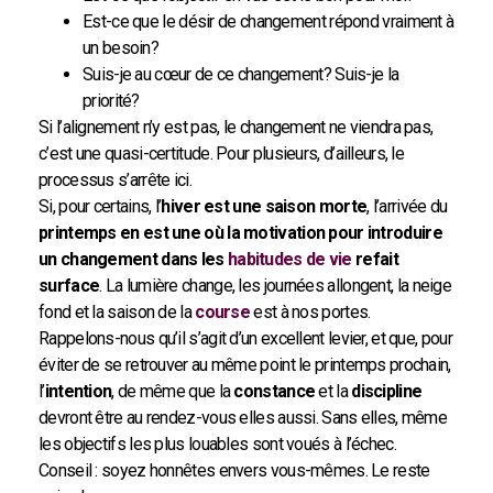
Est-ce que le désir de changement répond vraiment à
un besoin?
Suis-je au cœur de ce changement? Suis-je la
priorité?
Si l’alignement n’y est pas, le changement ne viendra pas,
c’est une quasi-certitude. Pour plusieurs, d’ailleurs, le
processus s’arrête ici.
Si, pour certains, l’
hiver est une saison morte
, l’arrivée du
printemps en est une où la motivation pour introduire
un changement dans les
habitudes de vie
refait
surface
. La lumière change, les journées allongent, la neige
fond et la saison de la
course
est à nos portes.
Rappelons-nous qu’il s’agit d’un excellent levier, et que, pour
éviter de se retrouver au même point le printemps prochain,
l’
intention
, de même que la
constance
et la
discipline
devront être au rendez-vous elles aussi. Sans elles, même
les objectifs les plus louables sont voués à l’échec.
Conseil : soyez honnêtes envers vous-mêmes. Le reste