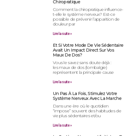
Chiropratique
Comment la chiropratique influence-
t-elle le système nerveux? Est-ce
possible de prévenir l’apparition de
douleur par
Lire la suite »
Et Si Votre Mode De Vie Sédentaire
Avait Un Impact Direct Sur Vos
Maux De Dos?
Vous le savez sans doute déjà :
les maux de dos (lombalgie)
représentent la principale cause
Lire la suite »
Un Pas À La Fois, Stimulez Votre
Système Nerveux Avec La Marche
Dans une ère où le quotidien
“impose” souvent des habitudes de
vie plus sédentaires et/ou
Lire la suite »