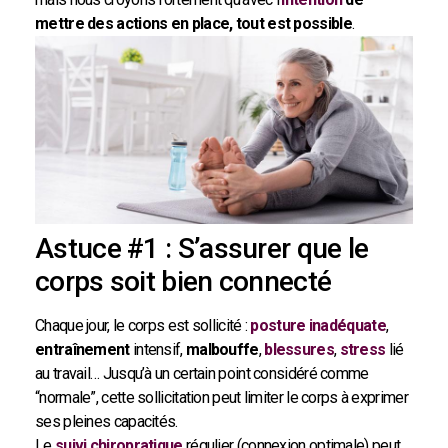
mettre des actions en place, tout est possible
.
Astuce #1 : S’assurer que le
corps soit bien connecté
Chaque jour, le corps est sollicité :
posture inadéquate
,
entraînement
intensif,
malbouffe
,
blessures
,
stress
lié
au travail… Jusqu’à un certain point considéré comme
“normale”, cette sollicitation peut limiter le corps à exprimer
ses pleines capacités.
Le
suivi chiropratique
régulier (connexion optimale) peut