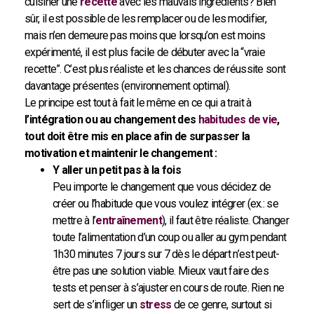
cuisiner une
recette
avec les mauvais ingrédients? Bien
sûr, il est possible de les remplacer ou de les modifier,
mais n’en demeure pas moins que lorsqu’on est moins
expérimenté, il est plus facile de débuter avec la “vraie
recette”. C’est plus réaliste et les chances de réussite sont
davantage présentes (environnement optimal).
Le principe est tout à fait le même en ce qui a trait à
l’intégration ou au changement des
habitudes de vie
,
tout doit être mis en place afin de surpasser la
motivation et maintenir le changement :
Y aller un petit pas à la fois
Peu importe le changement que vous décidez de
créer ou l’habitude que vous voulez intégrer (ex.: se
mettre à l’
entraînement
), il faut être réaliste. Changer
toute l’alimentation d’un coup ou aller au gym pendant
1h30 minutes 7 jours sur 7 dès le départ n’est peut-
être pas une solution viable. Mieux vaut faire des
tests et penser à s’ajuster en cours de route. Rien ne
sert de s’infliger un
stress
de ce genre, surtout si