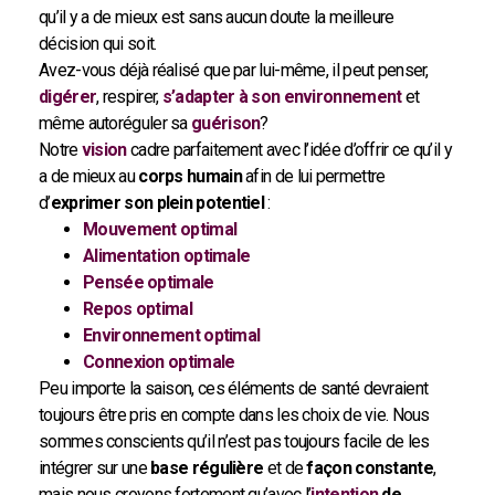
qu’il y a de mieux est sans aucun doute la meilleure
décision qui soit.
Avez-vous déjà réalisé que par lui-même, il peut penser,
digérer
, respirer,
s’adapter à son environnement
et
même autoréguler sa
guérison
?
Notre
vision
cadre parfaitement avec l’idée d’offrir ce qu’il y
a de mieux au
corps humain
afin de lui permettre
d’
exprimer son plein potentiel
:
Mouvement optimal
Alimentation optimale
Pensée optimale
Repos optimal
Environnement optimal
Connexion optimale
Peu importe la saison, ces éléments de santé devraient
toujours être pris en compte dans les choix de vie. Nous
sommes conscients qu’il n’est pas toujours facile de les
intégrer sur une
base régulière
et de
façon constante
,
mais nous croyons fortement qu’avec l’
intention
de