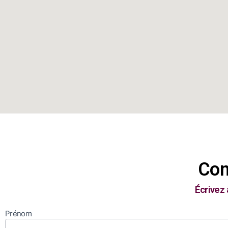
Com
Écrivez
Prénom
Contact