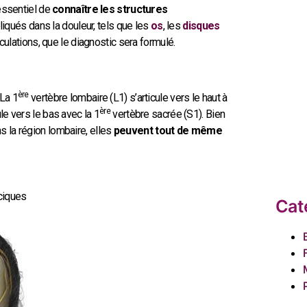
t essentiel de
connaître les structures
pliqués dans la douleur, tels que les
os
, les
disques
iculations, que le diagnostic sera formulé.
ère
La 1
vertèbre lombaire (L1) s’articule vers le haut à
ère
le vers le bas avec la 1
vertèbre sacrée (S1). Bien
s la région lombaire, elles
peuvent tout de même
aciques
Cat