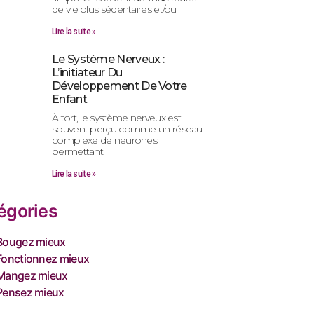
de vie plus sédentaires et/ou
Lire la suite »
Le Système Nerveux :
L’initiateur Du
Développement De Votre
Enfant
À tort, le système nerveux est
souvent perçu comme un réseau
complexe de neurones
permettant
Lire la suite »
égories
Bougez mieux
Fonctionnez mieux
Mangez mieux
Pensez mieux