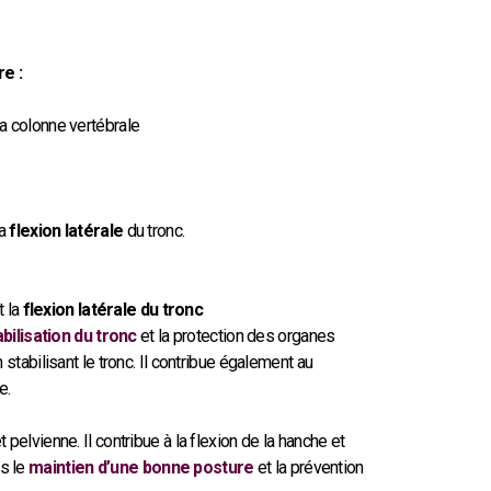
e :
a colonne vertébrale
la
flexion latérale
du tronc.
t la
flexion latérale du tronc
abilisation du tronc
et la protection des organes
 stabilisant le tronc. Il contribue également au
e.
pelvienne. Il contribue à la flexion de la hanche et
ns le
maintien d’une bonne posture
et la prévention