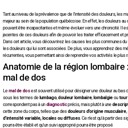
Tant au niveau de la prévalence que de l’intensité des douleurs, les
majeur au sein de la population québécoise. En effet, les douleurs a
pouvant être incapacitantes et même évoluer vers une chronicité. Il 
jacentes de ces douleurs afin de pouvoir les traiter efficacement et pré
Dans cet article, vous découvrirez les causes les plus communes du 
les douleurs qui lui sont associées. De plus, vous apprendrez des m
récurrentes, vous permettant ainsi de reprendre vos activités le plus
Anatomie de la région lombaire
mal de dos
Le
mal de dos
est souvent utilisé pour désigner une douleur au bas 
sous les termes de
lumbago
,
douleur lombaire
,
lombalgie
ou
tour
correspondent pas à un
diagnostic
précis, mais plutôt à une
descrip
cette zone du corps, telles que des
douleurs d’origine musculaire
d’intensité variable, locales ou diffuses
. Ce n’est qu’à partir des
pourra être établi et qu’un suivi approprié pourra être proposé.