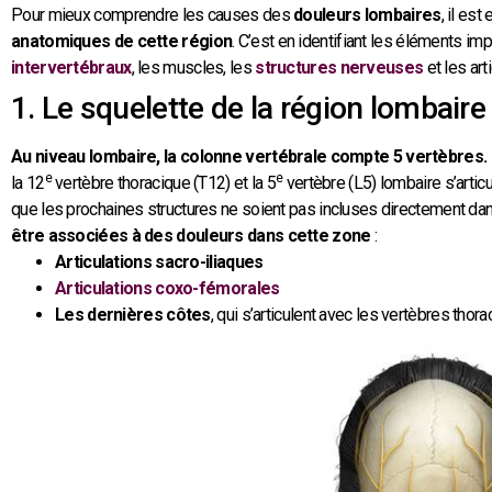
Pour mieux comprendre les causes des
douleurs lombaires
, il es
anatomiques de cette région
. C’est en identifiant les éléments im
intervertébraux
, les muscles, les
structures nerveuses
et les art
1. Le squelette de la région lombaire
Au niveau lombaire, la colonne vertébrale compte 5 vertèbres.
e
e
la 12
vertèbre thoracique (T12) et la 5
vertèbre (L5) lombaire s’articu
que les prochaines structures ne soient pas incluses directement dan
être associées à des douleurs dans cette zone
:
Articulations sacro-iliaques
Articulations coxo-fémorales
Les dernières côtes
, qui s’articulent avec les vertèbres thor