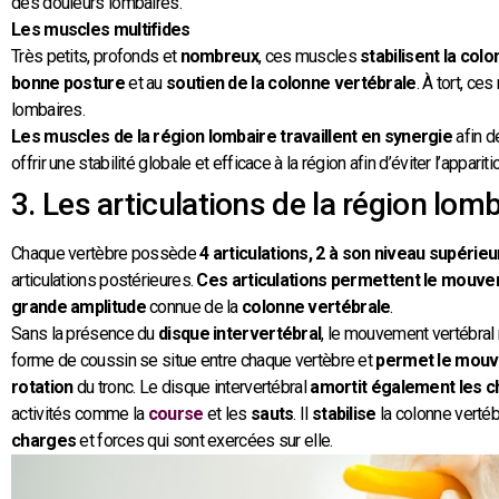
des douleurs lombaires.
Les muscles multifides
Très petits, profonds et
nombreux
, ces muscles
stabilisent la col
bonne posture
et au
soutien de la colonne vertébrale
. À tort, c
lombaires.
Les muscles de la région lombaire travaillent en synergie
afin d
offrir une stabilité globale et efficace à la région afin d’éviter l’appari
3. Les articulations de la région lom
Chaque vertèbre possède
4 articulations, 2 à son niveau supérieu
articulations postérieures.
Ces articulations permettent le mouv
grande amplitude
connue de la
colonne vertébrale
.
Sans la présence du
disque intervertébral
, le mouvement vertébral n
forme de coussin se situe entre chaque vertèbre et
permet le mou
rotation
du tronc. Le disque intervertébral
amortit également les 
activités comme la
course
et les
sauts
. Il
stabilise
la colonne vertébr
charges
et forces qui sont exercées sur elle.