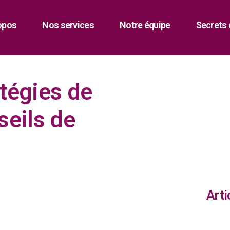
opos
Nos services
Notre équipe
Secrets 
atégies de
seils de
Arti