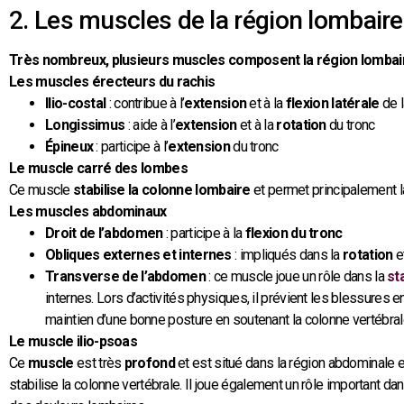
2. Les muscles de la région lombaire
Très nombreux, plusieurs muscles composent la région lombair
Les muscles érecteurs du rachis
Ilio-costal
: contribue à l’
extension
et à la
flexion latérale
de l
Longissimus
: aide à l’
extension
et à la
rotation
du tronc
Épineux
: participe à l’
extension
du tronc
Le muscle carré des lombes
Ce muscle
stabilise la colonne lombaire
et permet principalement 
Les muscles abdominaux
Droit de l’abdomen
: participe à la
flexion du tronc
Obliques externes et internes
: impliqués dans la
rotation
e
Transverse de l’abdomen
: ce muscle joue un rôle dans la
st
internes. Lors d’activités physiques, il prévient les blessures en
maintien d’une bonne posture en soutenant la colonne vertébral
Le muscle ilio-psoas
Ce
muscle
est très
profond
et est situé dans la région abdominale et 
stabilise la colonne vertébrale. Il joue également un rôle important da