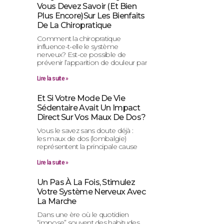
Vous Devez Savoir (et Bien
Plus Encore)sur Les Bienfaits
De La Chiropratique
Comment la chiropratique
influence-t-elle le système
nerveux? Est-ce possible de
prévenir l’apparition de douleur par
Lire la suite »
Et Si Votre Mode De Vie
Sédentaire Avait Un Impact
Direct Sur Vos Maux De Dos?
Vous le savez sans doute déjà :
les maux de dos (lombalgie)
représentent la principale cause
Lire la suite »
Un Pas À La Fois, Stimulez
Votre Système Nerveux Avec
La Marche
Dans une ère où le quotidien
“impose” souvent des habitudes