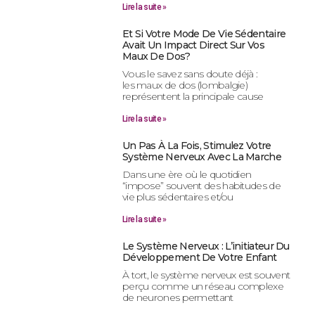
Lire la suite »
Et Si Votre Mode De Vie Sédentaire
Avait Un Impact Direct Sur Vos
Maux De Dos?
Vous le savez sans doute déjà :
les maux de dos (lombalgie)
représentent la principale cause
Lire la suite »
Un Pas À La Fois, Stimulez Votre
Système Nerveux Avec La Marche
Dans une ère où le quotidien
“impose” souvent des habitudes de
vie plus sédentaires et/ou
Lire la suite »
Le Système Nerveux : L’initiateur Du
Développement De Votre Enfant
À tort, le système nerveux est souvent
perçu comme un réseau complexe
de neurones permettant