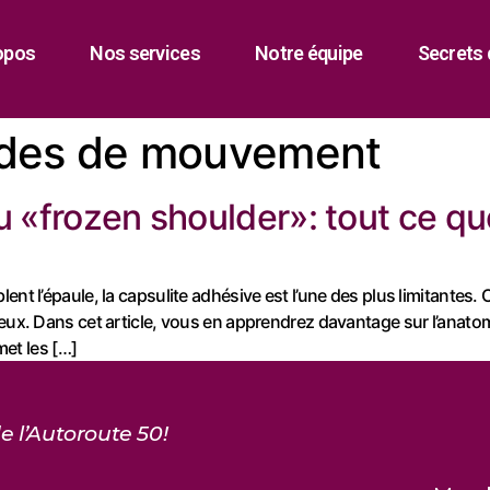
opos
Nos services
Notre équipe
Secrets 
udes de mouvement
u «frozen shoulder»: tout ce q
ent l’épaule, la capsulite adhésive est l’une des plus limitantes
eux. Dans cet article, vous en apprendrez davantage sur l’anatomi
met les […]
e l’Autoroute 50!