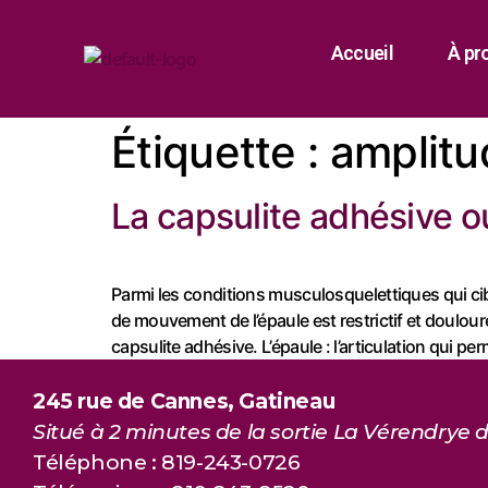
Accueil
À pr
Étiquette :
amplit
La capsulite adhésive o
Parmi les conditions musculosquelettiques qui cibl
de mouvement de l’épaule est restrictif et doulour
capsulite adhésive. L’épaule : l’articulation qui per
245 rue de Cannes, Gatineau
Situé à 2 minutes de la sortie La Vérendrye d
Téléphone : 819-243-0726