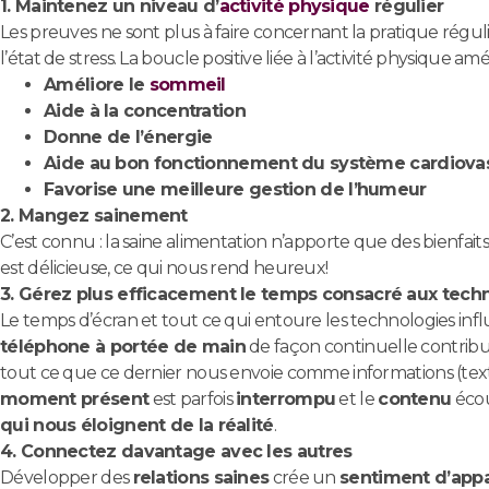
1. Maintenez un niveau d’
activité physique
régulier
Les preuves ne sont plus à faire concernant la pratique réguli
l’état de stress. La boucle positive liée à l’activité physique amé
Améliore le
sommeil
Aide à la concentration
Donne de l’énergie
Aide au bon fonctionnement du système cardiovas
Favorise une meilleure gestion de l’humeur
2. Mangez sainement
C’est connu : la saine alimentation n’apporte que des bienfaits. 
est délicieuse, ce qui nous rend heureux!
3. Gérez plus efficacement le temps consacré aux tech
Le temps d’écran et tout ce qui entoure les technologies i
téléphone à portée de main
de façon continuelle contrib
tout ce que ce dernier nous envoie comme informations (texto
moment présent
est parfois
interrompu
et le
contenu
écou
qui nous éloignent de la réalité
.
4. Connectez davantage avec les autres
Développer des
relations saines
crée un
sentiment d’appa