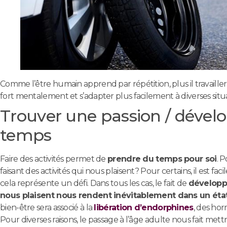
Comme l’être humain apprend par répétition, plus il travaillera 
fort mentalement et s’adapter plus facilement à diverses situa
Trouver une passion / dével
temps
Faire des activités permet de
prendre du temps pour soi
. 
faisant des activités qui nous plaisent? Pour certains, il est faci
cela représente un défi. Dans tous les cas, le fait de
développe
nous plaisent nous rendent inévitablement dans un état 
bien-être sera associé à la
libération d’endorphines
, des hor
Pour diverses raisons, le passage à l’âge adulte nous fait met