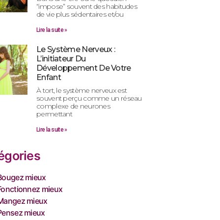
“impose” souvent des habitudes
de vie plus sédentaires et/ou
Lire la suite »
Le Système Nerveux :
L’initiateur Du
Développement De Votre
Enfant
À tort, le système nerveux est
souvent perçu comme un réseau
complexe de neurones
permettant
Lire la suite »
égories
Bougez mieux
Fonctionnez mieux
Mangez mieux
Pensez mieux