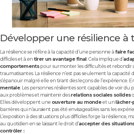
Développer une résilience à
La résilience se réfère à la capacité d’une personne à
faire fa
difficiles et à en
tirer un avantage final
. Cela implique d’
adap
comportements
pour surmonter les difficultés et rebondir 
traumatisantes. La résilience n’est pas seulement la capacité de 
s’épanouir malgré elle en tirant des leçons de l’expérience
mentale
. Les personnes résilientes sont capables de voir du p
aux problèmes et maintenir des
relations sociales solides
q
Elles développent une
ouverture au monde
et un
lâcher-
barrières qui n’auraient pas été envisageables sans les expéri
L’exposition à des situations plus difficiles forge la résilience,
au quotidien en se laissant le droit d’
accepter des situation
contrôler :