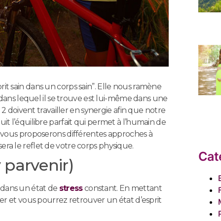
rit sain dans un corps sain”. Elle nous ramène
ps dans lequel il se trouve est lui-même dans une
s 2 doivent travailler en synergie afin que notre
uit l’équilibre parfait qui permet à l’humain de
us vous proposerons différentes approches à
era le reflet de votre corps physique.
Cat
 parvenir)
re dans un état de
stress
constant. En mettant
érer et vous pourrez retrouver un état d’esprit