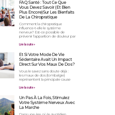
FAQ Santé : Tout Ce Que
Vous Devez Savoir (et Bien
Plus Encore)sur Les Bienfaits
De La Chiropratique
Comment la chiropratique
influence-t-elle le système
nerveux? Est-ce possible de
prévenir l’apparition de douleur par
Lire la suite »
Et Si Votre Mode De Vie
Sédentaire Avait Un Impact
Direct Sur Vos Maux De Dos?
Vous le savez sans doute déjà :
les maux de dos (lombalgie)
représentent la principale cause
Lire la suite »
Un Pas À La Fois, Stimulez
Votre Système Nerveux Avec
La Marche
Dans une ère où le quotidien