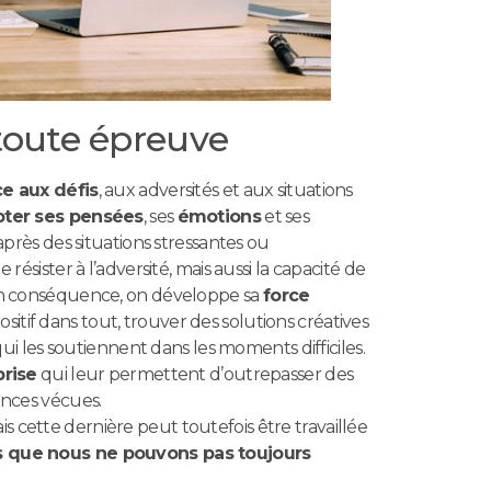
 toute épreuve
ce aux défis
, aux adversités et aux situations
ter ses pensées
, ses
émotions
et ses
après des situations stressantes ou
résister à l’adversité, mais aussi la capacité de
. En conséquence, on développe sa
force
ositif dans tout, trouver des solutions créatives
ui les soutiennent dans les moments difficiles.
prise
qui leur permettent d’outrepasser des
ences vécues.
 mais cette dernière peut toutefois être travaillée
s que nous ne pouvons pas toujours