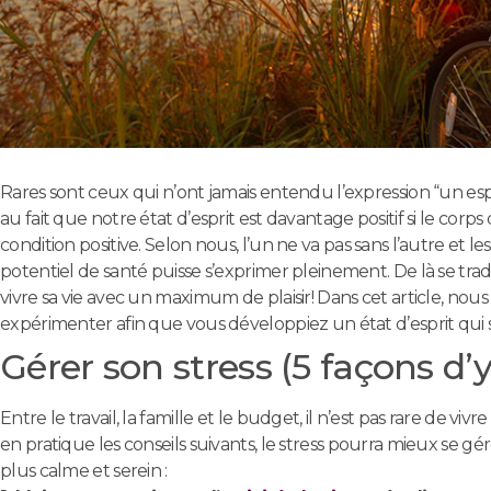
Rares sont ceux qui n’ont jamais entendu l’expression “un esp
au fait que notre état d’esprit est davantage positif si le cor
condition positive. Selon nous, l’un ne va pas sans l’autre et le
potentiel de santé puisse s’exprimer pleinement. De là se trad
vivre sa vie avec un maximum de plaisir! Dans cet article, no
expérimenter afin que vous développiez un état d’esprit qui s
Gérer son stress (5 façons d’y
Entre le travail, la famille et le budget, il n’est pas rare de viv
en pratique les conseils suivants, le stress pourra mieux se g
plus calme et serein :